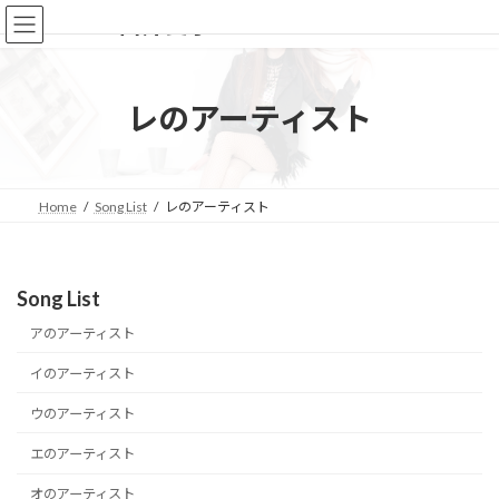
コ
ナ
白井愛子Official website
ン
ビ
テ
ゲ
ン
ー
ツ
シ
レのアーティスト
へ
ョ
ス
ン
キ
に
ッ
移
Home
Song List
レのアーティスト
プ
動
Song List
アのアーティスト
イのアーティスト
ウのアーティスト
エのアーティスト
オのアーティスト